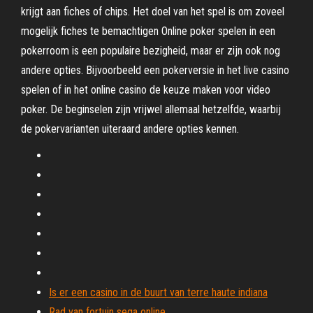
krijgt aan fiches of chips. Het doel van het spel is om zoveel
mogelijk fiches te bemachtigen Online poker spelen in een
pokerroom is een populaire bezigheid, maar er zijn ook nog
andere opties. Bijvoorbeeld een pokerversie in het live casino
spelen of in het online casino de keuze maken voor video
poker. De beginselen zijn vrijwel allemaal hetzelfde, waarbij
de pokervarianten uiteraard andere opties kennen.
Is er een casino in de buurt van terre haute indiana
Rad van fortuin sega online