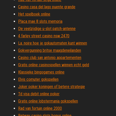
Casino casa del lago puente grande
Het spelboek online
Placa mae 8 slots memoria
De veelzijdige u-slot patch-antenne
4 farley street casino nsw 2470
La. noire hoe je gokautomaten kunt winnen
Gokvergunning britse maagdeneilanden
Casino club san antonio appartementen
Gratis online casinospellen winnen echt geld
Klassieke bingogames online
Elvis comuter gokspellen
Joker poker koningen of betere strategie
Td visa debit online poker
Gratis online lobstermania gokspellen
Rad van fortuin online 2000
Betway casino slots bonus online