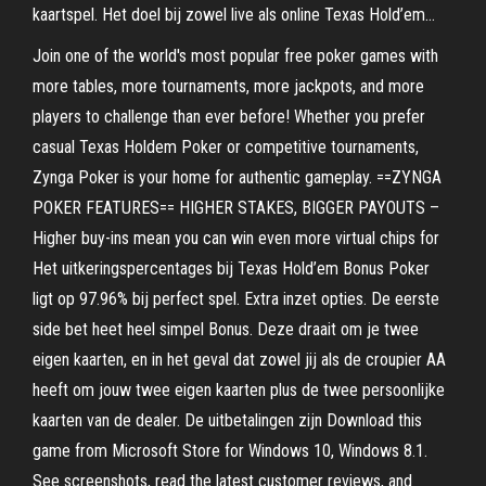
kaartspel. Het doel bij zowel live als online Texas Hold’em…
Join one of the world's most popular free poker games with
more tables, more tournaments, more jackpots, and more
players to challenge than ever before! Whether you prefer
casual Texas Holdem Poker or competitive tournaments,
Zynga Poker is your home for authentic gameplay. ==ZYNGA
POKER FEATURES== HIGHER STAKES, BIGGER PAYOUTS –
Higher buy-ins mean you can win even more virtual chips for
Het uitkeringspercentages bij Texas Hold’em Bonus Poker
ligt op 97.96% bij perfect spel. Extra inzet opties. De eerste
side bet heet heel simpel Bonus. Deze draait om je twee
eigen kaarten, en in het geval dat zowel jij als de croupier AA
heeft om jouw twee eigen kaarten plus de twee persoonlijke
kaarten van de dealer. De uitbetalingen zijn Download this
game from Microsoft Store for Windows 10, Windows 8.1.
See screenshots, read the latest customer reviews, and