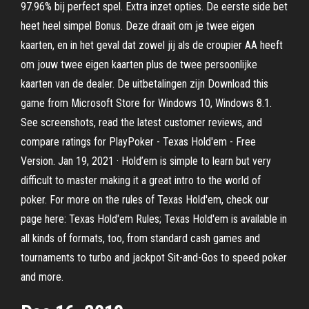
97.96% bij perfect spel. Extra inzet opties. De eerste side bet
heet heel simpel Bonus. Deze draait om je twee eigen
kaarten, en in het geval dat zowel jij als de croupier AA heeft
om jouw twee eigen kaarten plus de twee persoonlijke
kaarten van de dealer. De uitbetalingen zijn Download this
game from Microsoft Store for Windows 10, Windows 8.1.
See screenshots, read the latest customer reviews, and
compare ratings for PlayPoker - Texas Hold'em - Free
Version. Jan 19, 2021 · Hold’em is simple to learn but very
difficult to master making it a great intro to the world of
poker. For more on the rules of Texas Hold'em, check our
page here: Texas Hold'em Rules; Texas Hold'em is available in
all kinds of formats, too, from standard cash games and
tournaments to turbo and jackpot Sit-and-Gos to speed poker
and more.