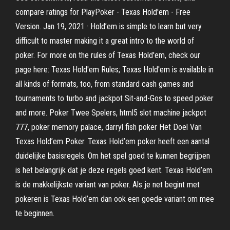
compare ratings for PlayPoker - Texas Hold'em - Free
Version. Jan 19, 2021 · Hold’em is simple to learn but very
difficult to master making it a great intro to the world of
poker. For more on the rules of Texas Hold'em, check our
page here: Texas Hold'em Rules; Texas Hold'em is available in
all kinds of formats, too, from standard cash games and
tournaments to turbo and jackpot Sit-and-Gos to speed poker
and more. Poker Twee Spelers, html5 slot machine jackpot
777, poker memory palace, darryl fish poker Het Doel Van
Texas Hold’em Poker. Texas Hold’em poker heeft een aantal
duidelijke basisregels. Om het spel goed te kunnen begrijpen
is het belangrijk dat je deze regels goed kent. Texas Hold’em
is de makkelijkste variant van poker. Als je net begint met
pokeren is Texas Hold’em dan ook een goede variant om mee
te beginnen.