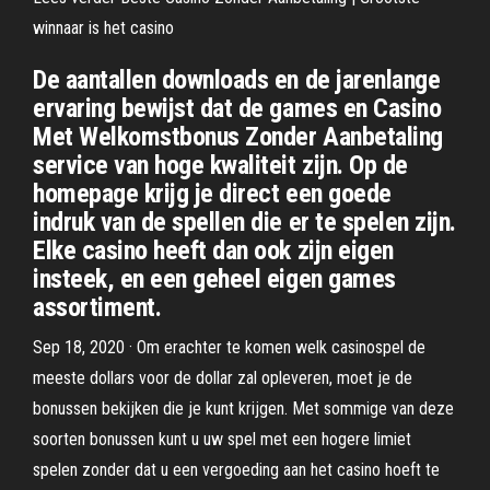
winnaar is het casino
De aantallen downloads en de jarenlange
ervaring bewijst dat de games en Casino
Met Welkomstbonus Zonder Aanbetaling
service van hoge kwaliteit zijn. Op de
homepage krijg je direct een goede
indruk van de spellen die er te spelen zijn.
Elke casino heeft dan ook zijn eigen
insteek, en een geheel eigen games
assortiment.
Sep 18, 2020 · Om erachter te komen welk casinospel de
meeste dollars voor de dollar zal opleveren, moet je de
bonussen bekijken die je kunt krijgen. Met sommige van deze
soorten bonussen kunt u uw spel met een hogere limiet
spelen zonder dat u een vergoeding aan het casino hoeft te