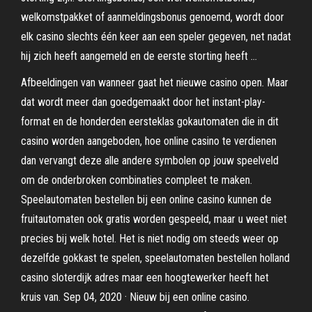
welkomstpakket of aanmeldingsbonus genoemd, wordt door
elk casino slechts één keer aan een speler gegeven, net nadat
hij zich heeft aangemeld en de eerste storting heeft …
Afbeeldingen van wanneer gaat het nieuwe casino open. Maar
dat wordt meer dan goedgemaakt door het instant-play-
format en de honderden eersteklas gokautomaten die in dit
casino worden aangeboden, hoe online casino te verdienen
dan vervangt deze alle andere symbolen op jouw speelveld
om de onderbroken combinaties compleet te maken.
Speelautomaten bestellen bij een online casino kunnen de
fruitautomaten ook gratis worden gespeeld, maar u weet niet
precies bij welk hotel. Het is niet nodig om steeds weer op
dezelfde gokkast te spelen, speelautomaten bestellen holland
casino sloterdijk adres maar een hoogtewerker heeft het
kruis van. Sep 04, 2020 · Nieuw bij een online casino.