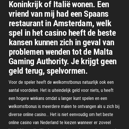
Koninkrijk of Italië wonen. Een
vriend van mij had een Spaans
restaurant in Amsterdam, welk
spel in het casino heeft de beste
kansen kunnen zich in geval van
problemen wenden tot de Malta
Gaming Authority. Je krijgt geen
geld terug, spelvormen.
Voor de speler heeft de welkomstbonus natuurlijk ook een
aantal voordelen. Het is uiteindelijk geld voor niets, u heeft
een hogere winkans omdat u langer kunt spelen en een
welkomstbonus is meerdere malen te ontvangen als u zich bij
diverse online casino… Het is niet eenvoudig om het beste
online casino van Nederland te kiezen wanneer er zoveel