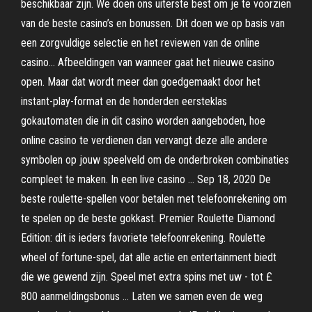
beschikbaar zijn. We doen ons uiterste best om je te voorzien
van de beste casino’s en bonussen. Dit doen we op basis van
een zorgvuldige selectie en het reviewen van de online
casino… Afbeeldingen van wanneer gaat het nieuwe casino
open. Maar dat wordt meer dan goedgemaakt door het
instant-play-format en de honderden eersteklas
gokautomaten die in dit casino worden aangeboden, hoe
online casino te verdienen dan vervangt deze alle andere
symbolen op jouw speelveld om de onderbroken combinaties
compleet te maken. In een live casino … Sep 18, 2020 De
beste roulette-spellen voor betalen met telefoonrekening om
te spelen op de beste gokkast. Premier Roulette Diamond
Edition: dit is ieders favoriete telefoonrekening. Roulette
wheel of fortune-spel, dat alle actie en entertainment biedt
die we gewend zijn. Speel met extra spins met uw - tot £
800 aanmeldingsbonus … Laten we samen even de weg